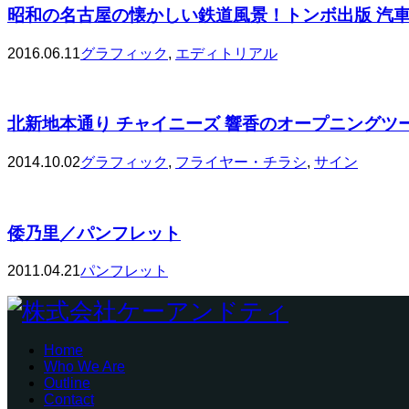
昭和の名古屋の懐かしい鉄道風景！トンボ出版 汽
2016.06.11
グラフィック
,
エディトリアル
北新地本通り チャイニーズ 響香のオープニングツ
2014.10.02
グラフィック
,
フライヤー・チラシ
,
サイン
倭乃里／パンフレット
2011.04.21
パンフレット
Home
Who We Are
Outline
Contact