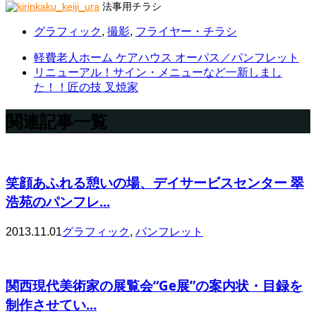
法事用チラシ
グラフィック
,
撮影
,
フライヤー・チラシ
軽費老人ホーム ケアハウス オーパス／パンフレット
リニューアル！サイン・メニューなど一新しまし
た！！匠の技 叉焼家
関連記事一覧
笑顔あふれる憩いの場、デイサービスセンター 翠
浩苑のパンフレ...
2013.11.01
グラフィック
,
パンフレット
関西現代美術家の展覧会“Ge展”の案内状・目録を
制作させてい...