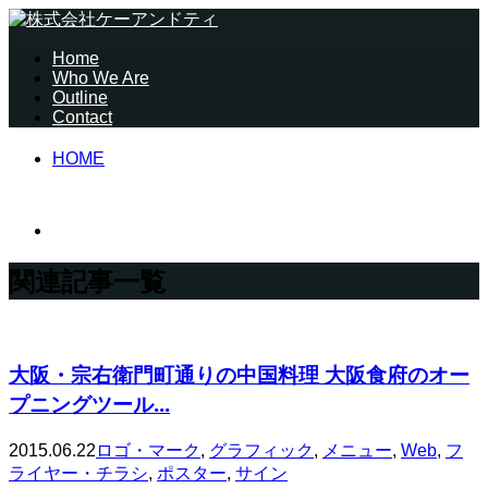
Home
Who We Are
Outline
Contact
HOME
関連記事一覧
大阪・宗右衛門町通りの中国料理 大阪食府のオー
プニングツール...
2015.06.22
ロゴ・マーク
,
グラフィック
,
メニュー
,
Web
,
フ
ライヤー・チラシ
,
ポスター
,
サイン