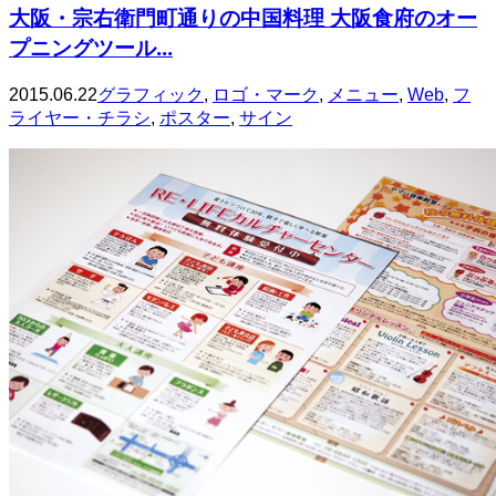
大阪・宗右衛門町通りの中国料理 大阪食府のオー
プニングツール...
2015.06.22
グラフィック
,
ロゴ・マーク
,
メニュー
,
Web
,
フ
ライヤー・チラシ
,
ポスター
,
サイン